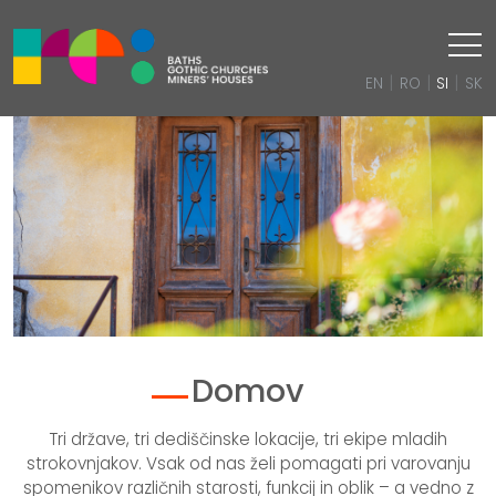
|
|
|
EN
RO
SI
SK
0
1
2
Domov
Tri države, tri dediščinske lokacije, tri ekipe mladih
strokovnjakov. Vsak od nas želi pomagati pri varovanju
spomenikov različnih starosti, funkcij in oblik – a vedno z