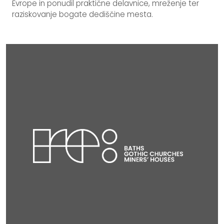
Evrope in ponudil praktične delavnice, mreženje ter
raziskovanje bogate dediščine mesta.