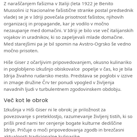
Z naraščanjem fašizma v Italiji (leta 1922 je Benito
Mussolini iz Nacionalne fašistične stranke postal predsednik
vlade) se je v Idriji povečala prisotnost fašistov, njihovih
organizacij in propagande, kar je vodilo v močno
nezaupanje med domačini. V Idriji je bilo vse več italijanskih
vojakov in uradnikov, ki so zapeljevali mlade domačine.
Med starejšimi pa je bil spomin na Avstro-Ogrsko še vedno
močno prisoten.
Hiše Giser z očarljivim pripovedovanjem, okusno kulinariko
in poglobljeno izkušnjo obiskovalce popelje v čas, ko je bila
Idrija živahno rudarsko mesto. Predstava se poglobi v izzive
in zmage družine Črv ter ponudi vpogled v življenja
navadnih ljudi v turbulentnem zgodovinskem obdobju.
Več kot le obrok
Izkušnja v Hiši Giser ni le obrok; je priložnost za
povezovanje s preteklostjo, razumevanje življenj tistih, ki so
prišli pred nami ter cenjenje bogate kulturne dediščine
Idrije. Pričuje o moči pripovedovanja zgodb in brezčasni
aktualnosti tradicionalne kulinarike.