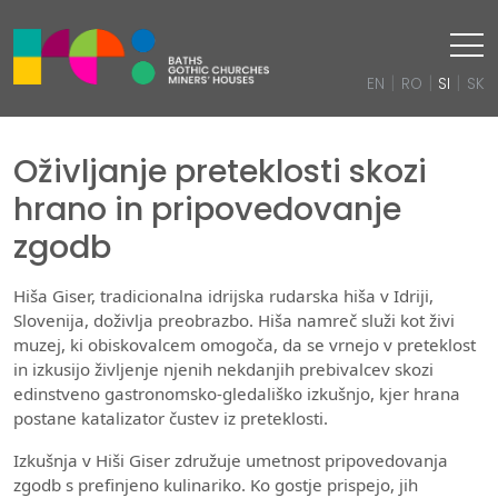
|
|
|
EN
RO
SI
SK
Oživljanje preteklosti skozi
hrano in pripovedovanje
zgodb
Hiša Giser, tradicionalna idrijska rudarska hiša v Idriji,
Slovenija, doživlja preobrazbo. Hiša namreč služi kot živi
muzej, ki obiskovalcem omogoča, da se vrnejo v preteklost
in izkusijo življenje njenih nekdanjih prebivalcev skozi
edinstveno gastronomsko-gledališko izkušnjo, kjer hrana
postane katalizator čustev iz preteklosti.
Izkušnja v Hiši Giser združuje umetnost pripovedovanja
zgodb s prefinjeno kulinariko. Ko gostje prispejo, jih