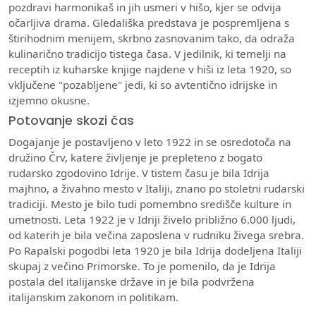
pozdravi harmonikaš in jih usmeri v hišo, kjer se odvija
očarljiva drama. Gledališka predstava je pospremljena s
štirihodnim menijem, skrbno zasnovanim tako, da odraža
kulinarično tradicijo tistega časa. V jedilnik, ki temelji na
receptih iz kuharske knjige najdene v hiši iz leta 1920, so
vključene "pozabljene" jedi, ki so avtentično idrijske in
izjemno okusne.
Potovanje skozi čas
Dogajanje je postavljeno v leto 1922 in se osredotoča na
družino Črv, katere življenje je prepleteno z bogato
rudarsko zgodovino Idrije. V tistem času je bila Idrija
majhno, a živahno mesto v Italiji, znano po stoletni rudarski
tradiciji. Mesto je bilo tudi pomembno središče kulture in
umetnosti. Leta 1922 je v Idriji živelo približno 6.000 ljudi,
od katerih je bila večina zaposlena v rudniku živega srebra.
Po Rapalski pogodbi leta 1920 je bila Idrija dodeljena Italiji
skupaj z večino Primorske. To je pomenilo, da je Idrija
postala del italijanske države in je bila podvržena
italijanskim zakonom in politikam.