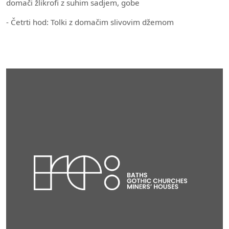
domači žlikrofi z suhim sadjem, gobe
- Četrti hod: Tolki z domačim slivovim džemom