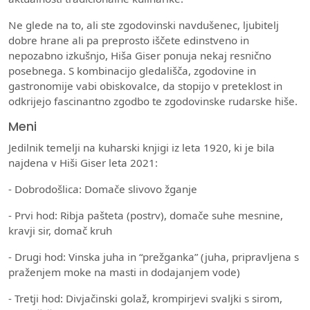
Ne glede na to, ali ste zgodovinski navdušenec, ljubitelj
dobre hrane ali pa preprosto iščete edinstveno in
nepozabno izkušnjo, Hiša Giser ponuja nekaj resnično
posebnega. S kombinacijo gledališča, zgodovine in
gastronomije vabi obiskovalce, da stopijo v preteklost in
odkrijejo fascinantno zgodbo te zgodovinske rudarske hiše.
Meni
Jedilnik temelji na kuharski knjigi iz leta 1920, ki je bila
najdena v Hiši Giser leta 2021:
- Dobrodošlica: Domače slivovo žganje
- Prvi hod: Ribja pašteta (postrv), domače suhe mesnine,
kravji sir, domač kruh
- Drugi hod: Vinska juha in “prežganka” (juha, pripravljena s
praženjem moke na masti in dodajanjem vode)
- Tretji hod: Divjačinski golaž, krompirjevi svaljki s sirom,