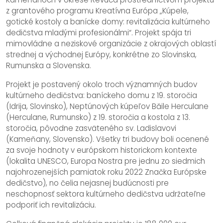
z grantového programu Kreatívna Európa „Kúpele,
gotické kostoly a banícke domy: revitalizácia kultúrneho
dedičstva mladými profesionálmi“. Projekt spája tri
mimovládne a neziskové organizácie z okrajových oblastí
strednej a východnej Európy, konkrétne zo Slovinska,
Rumunska a Slovenska.
Projekt je postavený okolo troch významných budov
kultúrneho dedičstva: baníckeho domu z 19. storočia
(Idrija, Slovinsko), Neptúnových kúpeľov Băile Herculane
(Herculane, Rumunsko) z 19. storočia a kostola z 13.
storočia, pôvodne zasväteného sv. Ladislavovi
(Kameňany, Slovensko). Všetky tri budovy boli ocenené
za svoje hodnoty v európskom historickom kontexte
(lokalita UNESCO, Europa Nostra pre jednu zo siedmich
najohrozenejších pamiatok roku 2022 Značka Európske
dedičstvo), no čelia nejasnej budúcnosti pre
neschopnosť sektora kultúrneho dedičstva udržateľne
podporiť ich revitalizáciu.