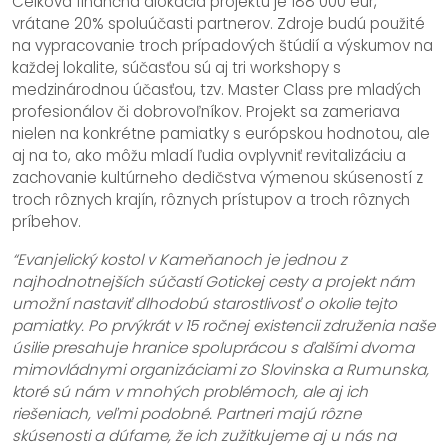
Celková finančná alokácia projektu je 188 000 eur,
vrátane 20% spoluúčasti partnerov. Zdroje budú použité
na vypracovanie troch prípadových štúdií a výskumov na
každej lokalite, súčasťou sú aj tri workshopy s
medzinárodnou účasťou, tzv. Master Class pre mladých
profesionálov či dobrovoľníkov. Projekt sa zameriava
nielen na konkrétne pamiatky s európskou hodnotou, ale
aj na to, ako môžu mladí ľudia ovplyvniť revitalizáciu a
zachovanie kultúrneho dedičstva výmenou skúseností z
troch rôznych krajín, rôznych prístupov a troch rôznych
príbehov.
“Evanjelický kostol v Kameňanoch je jednou z
najhodnotnejších súčastí Gotickej cesty a projekt nám
umožní nastaviť dlhodobú starostlivosť o okolie tejto
pamiatky. Po prvýkrát v 15 ročnej existencii združenia naše
úsilie presahuje hranice spoluprácou s ďalšími dvoma
mimovládnymi organizáciami zo Slovinska a Rumunska,
ktoré sú nám v mnohých problémoch, ale aj ich
riešeniach, veľmi podobné. Partneri majú rôzne
skúsenosti a dúfame, že ich zužitkujeme aj u nás na