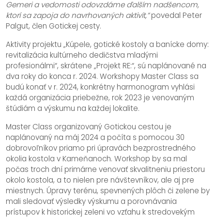
Gemeri a vedomosti odovzdáme ďalším nadšencom,
ktorí sa zapoja do navrhovaných aktivít,”
povedal Peter
Palgut, člen Gotickej cesty.
Aktivity projektu „Kúpele, gotické kostoly a banícke domy:
revitalizácia kultúrneho dedičstva mladými
profesionálmi“, skrátene „Projekt RE:“, sú naplánované na
dva roky do konca r. 2024. Workshopy Master Class sa
budú konať v r. 2024, konkrétny harmonogram vyhlási
každá organizácia priebežne, rok 2023 je venovaným
štúdiám a výskumu na každej lokalite.
Master Class organizovaný Gotickou cestou je
naplánovaný na máj 2024 a počíta s pomocou 30
dobrovoľníkov priamo pri úpravách bezprostredného
okolia kostola v Kameňanoch. Workshop by sa mal
počas troch dní primárne venovať skvalitneniu priestoru
okolo kostola, a to nielen pre návštevníkov, ale aj pre
miestnych. Úpravy terénu, spevnených plôch či zelene by
mali sledovať výsledky výskumu a porovnávania
prístupov k historickej zeleni vo vzťahu k stredovekým