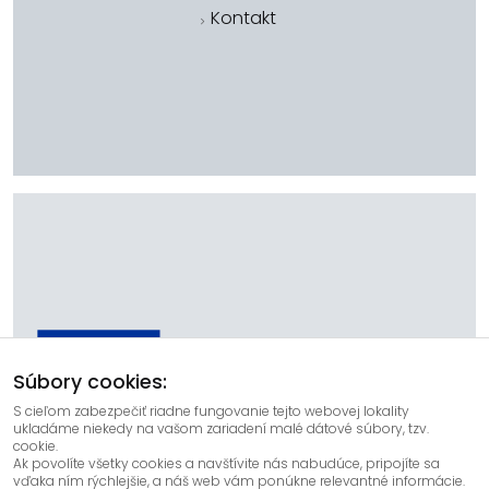
Kontakt
Súbory cookies:
S cieľom zabezpečiť riadne fungovanie tejto webovej lokality
ukladáme niekedy na vašom zariadení malé dátové súbory, tzv.
Financované Európskou úniou. Vyjadrené názory a postoje sú
cookie.
názormi a vyhláseniami autora(-ov) a nemusia nevyhnutne
Ak povolíte všetky cookies a navštívite nás nabudúce, pripojíte sa
odrážať názory a stanoviská Európskej únie alebo Európskej
vďaka ním rýchlejšie, a náš web vám ponúkne relevantné informácie.