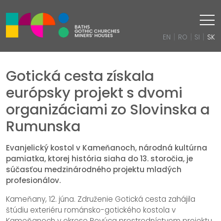
|
|
|
EN
RO
SI
SK
Gotická cesta získala
európsky projekt s dvomi
organizáciami zo Slovinska a
Rumunska
Evanjelický kostol v Kameňanoch, národná kultúrna
pamiatka, ktorej história siaha do 13. storočia, je
súčasťou medzinárodného projektu mladých
profesionálov.
Kameňany, 12. júna. Združenie Gotická cesta zahájila
štúdiu exteriéru románsko-gotického kostola v
Kameňanoch v okrese Revúca prostredníctvom projektu